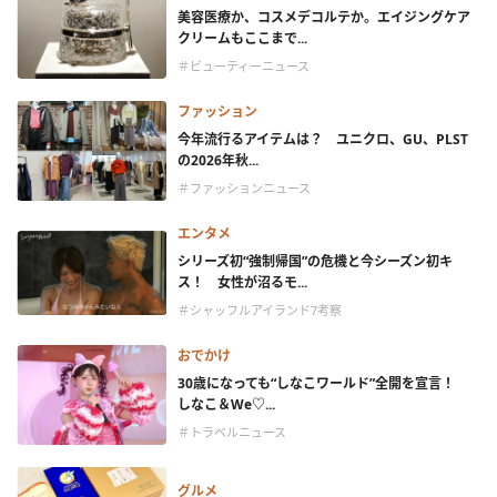
美容医療か、コスメデコルテか。エイジングケア
クリームもここまで...
＃ビューティーニュース
ファッション
今年流行るアイテムは？ ユニクロ、GU、PLST
の2026年秋...
＃ファッションニュース
エンタメ
シリーズ初“強制帰国”の危機と今シーズン初キ
ス！ 女性が沼るモ...
＃シャッフルアイランド7考察
おでかけ
30歳になっても“しなこワールド”全開を宣言！
しなこ＆We♡...
＃トラベルニュース
グルメ