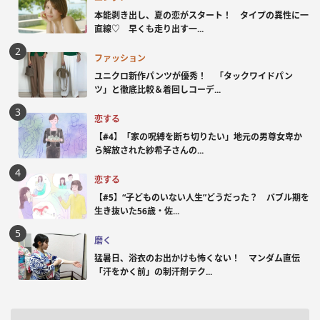
本能剥き出し、夏の恋がスタート！ タイプの異性に一
直線♡ 早くも走り出す一...
ファッション
ユニクロ新作パンツが優秀！ 「タックワイドパン
ツ」と徹底比較＆着回しコーデ...
恋する
【#4】「家の呪縛を断ち切りたい」地元の男尊女卑か
ら解放された紗希子さんの...
恋する
【#5】“子どものいない人生”どうだった？ バブル期を
生き抜いた56歳・佐...
磨く
猛暑日、浴衣のお出かけも怖くない！ マンダム直伝
「汗をかく前」の制汗剤テク...