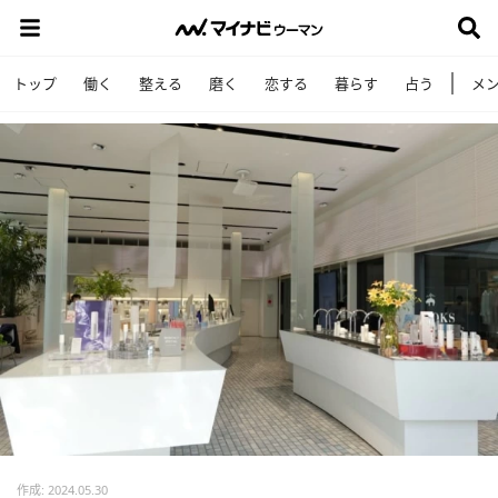
トップ
働く
整える
磨く
恋する
暮らす
占う
メ
作成: 2024.05.30