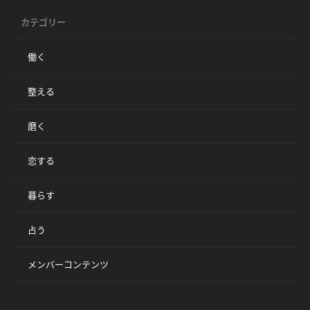
カテゴリー
働く
整える
磨く
恋する
暮らす
占う
メンバーコンテンツ