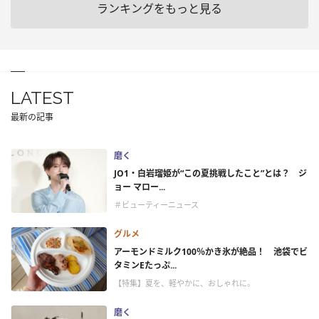
ランキングをもっと見る
LATEST
最新の記事
磨く
JO1・白岩瑠姫が“この夏挑戦したこと”とは？ ジ
ョー マロー...
＃ビューティーニュース
グルメ
アーモンドミルク100％かき氷が絶品！ 池袋でビ
タミンEたっぷ...
【特集】夏を、軽やかに、おしゃれに。
磨く