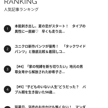
RANKING
人気記事ランキング
本能剥き出し、夏の恋がスタート！ タイプの
異性に一直線♡ 早くも走り出...
ユニクロ新作パンツが優秀！ 「タックワイド
パンツ」と徹底比較＆着回しコ...
【#4】「家の呪縛を断ち切りたい」地元の男
尊女卑から解放された紗希子さ...
【#5】“子どものいない人生”どうだった？ バ
ブル期を生き抜いた56歳...
猛暑日、浴衣のお出かけも怖くない！ マンダ