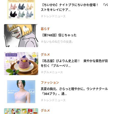
【ちいかわ】ナイトブラにちいかわ登場！ 「バ
ストをキレイにケア...
＃トレンドニュース
暮らす
【第748話】信じちゃった
＃ないものねだりの女達。
グルメ
【名古屋】ぴよりん史上初！ 爽やかな紫色が目
を引く「ブルーベリ...
＃グルメニュース
ファッション
真夏の胸元、さらっと軽やかに。ウンナナクール
「364ブラ」、通...
＃トレンドニュース
グルメ