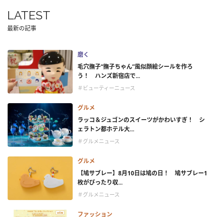
LATEST
最新の記事
磨く
毛穴撫子“撫子ちゃん”風似顔絵シールを作ろ
う！ ハンズ新宿店で...
＃ビューティーニュース
グルメ
ラッコ＆ジュゴンのスイーツがかわいすぎ！ シ
ェラトン都ホテル大...
＃グルメニュース
グルメ
【鳩サブレー】8月10日は鳩の日！ 鳩サブレー1
枚がぴったり収...
＃グルメニュース
ファッション