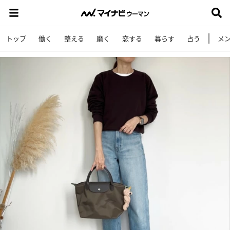
トップ
働く
整える
磨く
恋する
暮らす
占う
メ