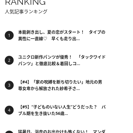
RANKING
人気記事ランキング
本能剥き出し、夏の恋がスタート！ タイプの
異性に一直線♡ 早くも走り出...
ユニクロ新作パンツが優秀！ 「タックワイド
パンツ」と徹底比較＆着回しコ...
【#4】「家の呪縛を断ち切りたい」地元の男
尊女卑から解放された紗希子さ...
【#5】“子どものいない人生”どうだった？ バ
ブル期を生き抜いた56歳...
猛暑日、浴衣のお出かけも怖くない！ マンダ