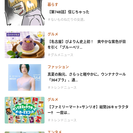
暮らす
【第748話】信じちゃった
＃ないものねだりの女達。
グルメ
【名古屋】ぴよりん史上初！ 爽やかな紫色が目
を引く「ブルーベリ...
＃グルメニュース
ファッション
真夏の胸元、さらっと軽やかに。ウンナナクール
「364ブラ」、通...
＃トレンドニュース
グルメ
【ファミリーマート×サンリオ】総勢26キャラクタ
ー!! 一度は...
＃トレンドニュース
エンタメ