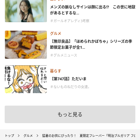
メンズの脈なしサインは顔に出る!? この世に地獄
があるとするな...
＃ガールオアレディ3考察
グルメ
【無印良品】「ほめられかぼちゃ」シリーズの季
節限定お菓子が全1...
＃グルメニュース
暮らす
【第747話】ただいま
＃ないものねだりの女達。
もっと見る
トップ
グルメ
猛暑のお供にぴったり！ 夏限定フレーバー「明治ブルガリア フロー