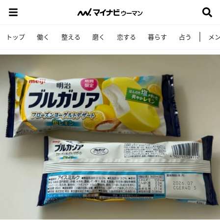
トップ
働く
整える
磨く
恋する
暮らす
占う
メ