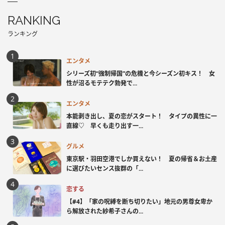
RANKING
ランキング
エンタメ
シリーズ初“強制帰国”の危機と今シーズン初キス！ 女
性が沼るモテテク勃発で...
エンタメ
本能剥き出し、夏の恋がスタート！ タイプの異性に一
直線♡ 早くも走り出す一...
グルメ
東京駅・羽田空港でしか買えない！ 夏の帰省＆お土産
に選びたいセンス抜群の「...
恋する
【#4】「家の呪縛を断ち切りたい」地元の男尊女卑か
ら解放された紗希子さんの...