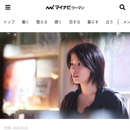
トップ
働く
整える
磨く
恋する
暮らす
占う
メ
作成: 2023.05.02