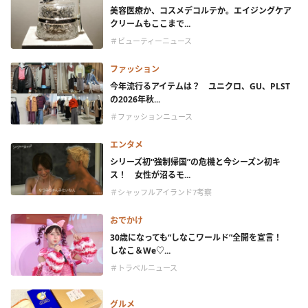
美容医療か、コスメデコルテか。エイジングケア
クリームもここまで...
＃ビューティーニュース
ファッション
今年流行るアイテムは？ ユニクロ、GU、PLST
の2026年秋...
＃ファッションニュース
エンタメ
シリーズ初“強制帰国”の危機と今シーズン初キ
ス！ 女性が沼るモ...
＃シャッフルアイランド7考察
おでかけ
30歳になっても“しなこワールド”全開を宣言！
しなこ＆We♡...
＃トラベルニュース
グルメ