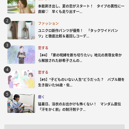
本能剥き出し、夏の恋がスタート！ タイプの異性に一
直線♡ 早くも走り出す一...
ファッション
ユニクロ新作パンツが優秀！ 「タックワイドパン
ツ」と徹底比較＆着回しコーデ...
恋する
【#4】「家の呪縛を断ち切りたい」地元の男尊女卑か
ら解放された紗希子さんの...
恋する
【#5】“子どものいない人生”どうだった？ バブル期を
生き抜いた56歳・佐...
磨く
猛暑日、浴衣のお出かけも怖くない！ マンダム直伝
「汗をかく前」の制汗剤テク...