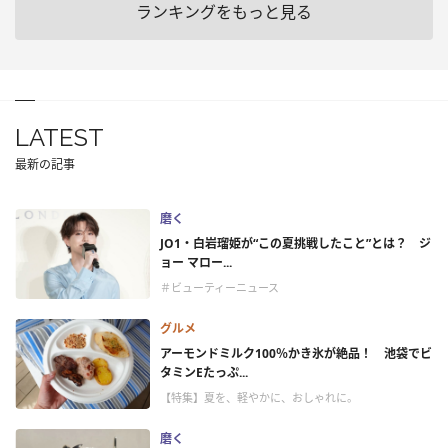
ランキングをもっと見る
LATEST
最新の記事
磨く
JO1・白岩瑠姫が“この夏挑戦したこと”とは？ ジ
ョー マロー...
＃ビューティーニュース
グルメ
アーモンドミルク100％かき氷が絶品！ 池袋でビ
タミンEたっぷ...
【特集】夏を、軽やかに、おしゃれに。
磨く