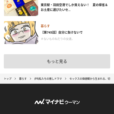
東京駅・羽田空港でしか買えない！ 夏の帰省＆
お土産に選びたいセ...
暮らす
【第745話】自分に負けないで
＃ないものねだりの女達。
もっと見る
トップ
暮らす
(PR)私たちの推しドラマ
セックスの価値観から生まれる、切な