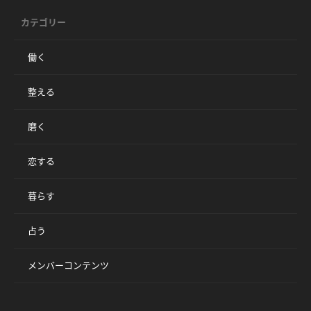
カテゴリー
働く
整える
磨く
恋する
暮らす
占う
メンバーコンテンツ