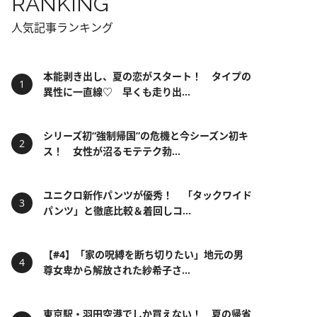
RANKING
人気記事ランキング
本能剥き出し、夏の恋がスタート！ タイプの
異性に一直線♡ 早くも走り出...
シリーズ初“強制帰国”の危機と今シーズン初キ
ス！ 女性が沼るモテテク勃...
ユニクロ新作パンツが優秀！ 「タックワイド
パンツ」と徹底比較＆着回しコ...
【#4】「家の呪縛を断ち切りたい」地元の男
尊女卑から解放された紗希子さ...
東京駅・羽田空港でしか買えない！ 夏の帰省