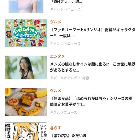
「364ブラ」、通...
＃トレンドニュース
グルメ
【ファミリーマート×サンリオ】総勢26キャラクタ
ー!! 一度は...
＃トレンドニュース
エンタメ
メンズの脈なしサインは顔に出る!? この世に地獄
があるとするな...
＃ガールオアレディ3考察
グルメ
【無印良品】「ほめられかぼちゃ」シリーズの季
節限定お菓子が全1...
＃グルメニュース
暮らす
【第747話】ただいま