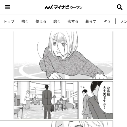
トップ
働く
整える
磨く
恋する
暮らす
占う
メ