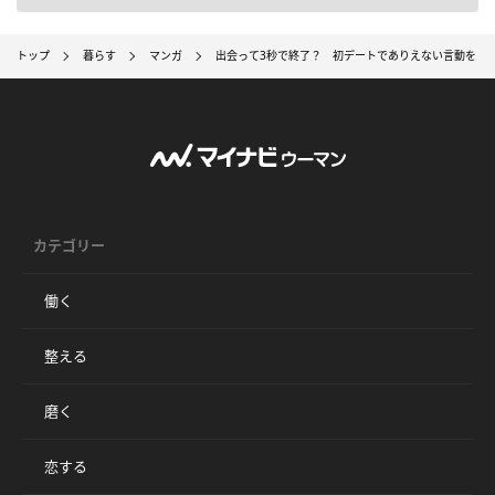
トップ
暮らす
マンガ
出会って3秒で終了？ 初デートでありえない言動をした
カテゴリー
働く
整える
磨く
恋する