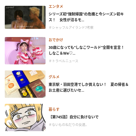
エンタメ
シリーズ初“強制帰国”の危機と今シーズン初キ
ス！ 女性が沼るモ...
＃シャッフルアイランド7考察
おでかけ
30歳になっても“しなこワールド”全開を宣言！
しなこ＆We♡...
＃トラベルニュース
グルメ
東京駅・羽田空港でしか買えない！ 夏の帰省＆
お土産に選びたいセ...
暮らす
【第745話】自分に負けないで
＃ないものねだりの女達。