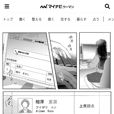
トップ
働く
整える
磨く
恋する
暮らす
占う
メ