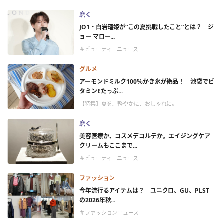
磨く
JO1・白岩瑠姫が“この夏挑戦したこと”とは？ ジ
ョー マロー...
＃ビューティーニュース
グルメ
アーモンドミルク100％かき氷が絶品！ 池袋でビ
タミンEたっぷ...
【特集】夏を、軽やかに、おしゃれに。
磨く
美容医療か、コスメデコルテか。エイジングケア
クリームもここまで...
＃ビューティーニュース
ファッション
今年流行るアイテムは？ ユニクロ、GU、PLST
の2026年秋...
＃ファッションニュース