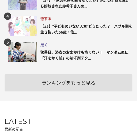
【#4】「家の呪縛を断ち切りたい」地元の男尊女卑か
ら解放された紗希子さんの...
恋する
【#5】“子どものいない人生”どうだった？ バブル期を
生き抜いた56歳・佐...
磨く
猛暑日、浴衣のお出かけも怖くない！ マンダム直伝
「汗をかく前」の制汗剤テク...
ランキングをもっと見る
LATEST
最新の記事