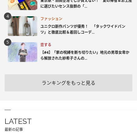
東京駅・羽田空港でしか買えない！ 夏の帰省＆お土産
に選びたいセンス抜群の「...
ファッション
ユニクロ新作パンツが優秀！ 「タックワイドパン
ツ」と徹底比較＆着回しコーデ...
恋する
【#4】「家の呪縛を断ち切りたい」地元の男尊女卑か
ら解放された紗希子さんの...
ランキングをもっと見る
LATEST
最新の記事