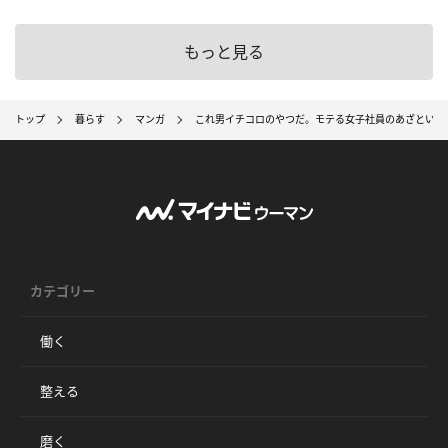
もっと見る
トップ
暮らす
マンガ
これ男イチコロのやつだ。モテる女子社員のあざといテ
カテゴリー
働く
整える
磨く