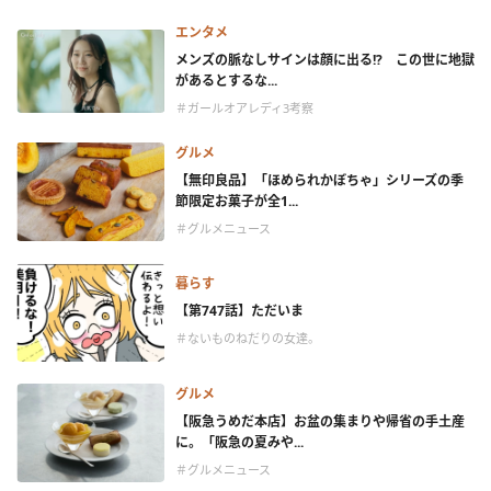
エンタメ
メンズの脈なしサインは顔に出る!? この世に地獄
があるとするな...
＃ガールオアレディ3考察
グルメ
【無印良品】「ほめられかぼちゃ」シリーズの季
節限定お菓子が全1...
＃グルメニュース
暮らす
【第747話】ただいま
＃ないものねだりの女達。
グルメ
【阪急うめだ本店】お盆の集まりや帰省の手土産
に。「阪急の夏みや...
＃グルメニュース