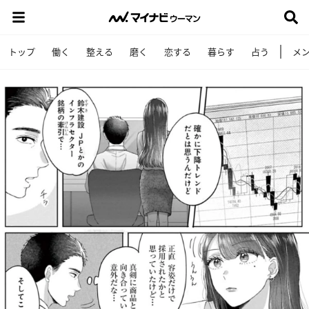
トップ
働く
整える
磨く
恋する
暮らす
占う
メ