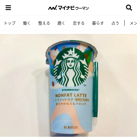
トップ
働く
整える
磨く
恋する
暮らす
占う
メ