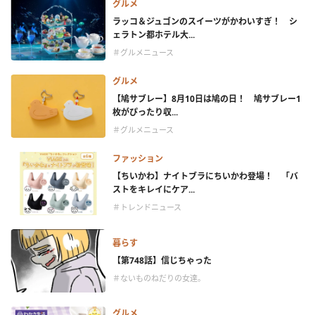
グルメ
ラッコ＆ジュゴンのスイーツがかわいすぎ！ シ
ェラトン都ホテル大...
＃グルメニュース
グルメ
【鳩サブレー】8月10日は鳩の日！ 鳩サブレー1
枚がぴったり収...
＃グルメニュース
ファッション
【ちいかわ】ナイトブラにちいかわ登場！ 「バ
ストをキレイにケア...
＃トレンドニュース
暮らす
【第748話】信じちゃった
＃ないものねだりの女達。
グルメ