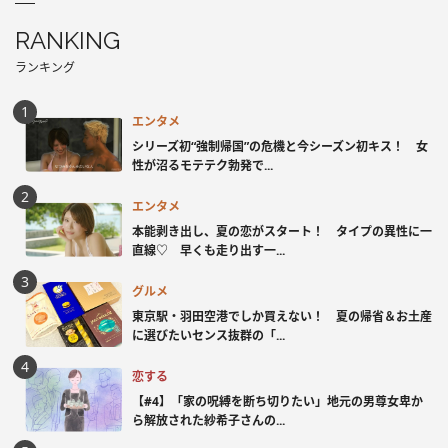
RANKING
ランキング
エンタメ
シリーズ初“強制帰国”の危機と今シーズン初キス！ 女
性が沼るモテテク勃発で...
エンタメ
本能剥き出し、夏の恋がスタート！ タイプの異性に一
直線♡ 早くも走り出す一...
グルメ
東京駅・羽田空港でしか買えない！ 夏の帰省＆お土産
に選びたいセンス抜群の「...
恋する
【#4】「家の呪縛を断ち切りたい」地元の男尊女卑か
ら解放された紗希子さんの...