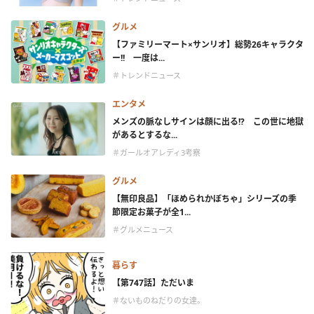
グルメ
【ファミリーマート×サンリオ】総勢26キャラクタ
ー!! 一度は...
＃トレンドニュース
エンタメ
メンズの脈なしサインは顔に出る!? この世に地獄
があるとするな...
＃ガールオアレディ3考察
グルメ
【無印良品】「ほめられかぼちゃ」シリーズの季
節限定お菓子が全1...
＃グルメニュース
暮らす
【第747話】ただいま
＃ないものねだりの女達。