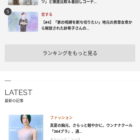
ツ」と徹底比較＆着回しコーデ...
恋する
【#4】「家の呪縛を断ち切りたい」地元の男尊女卑か
ら解放された紗希子さんの...
ランキングをもっと見る
LATEST
最新の記事
ファッション
真夏の胸元、さらっと軽やかに。ウンナナクール
「364ブラ」、通...
＃トレンドニュース