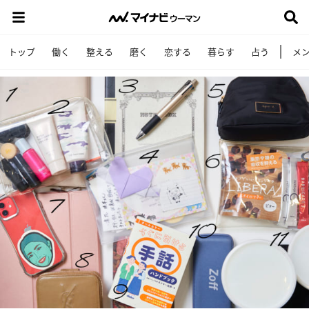
トップ
働く
整える
磨く
恋する
暮らす
占う
メ