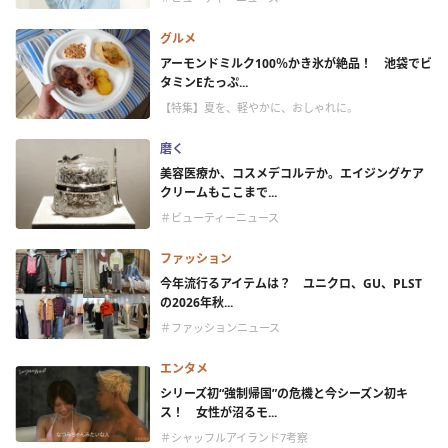
グルメ
アーモンドミルク100％かき氷が絶品！ 池袋でビ
タミンEたっぷ...
【特集】夏を、軽やかに、おしゃれに。
磨く
美容医療か、コスメデコルテか。エイジングケア
クリームもここまで...
＃ビューティーニュース
ファッション
今年流行るアイテムは？ ユニクロ、GU、PLST
の2026年秋...
＃ファッションニュース
エンタメ
シリーズ初“強制帰国”の危機と今シーズン初キ
ス！ 女性が沼るモ...
＃シャッフルアイランド7考察