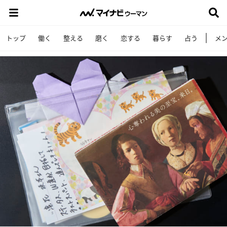
トップ
働く
整える
磨く
恋する
暮らす
占う
メ