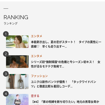
RANKING
ランキング
エンタメ
本能剥き出し、夏の恋がスタート！ タイプの異性に一
直線♡ 早くも走り出す一...
エンタメ
シリーズ初“強制帰国”の危機と今シーズン初キス！ 女
性が沼るモテテク勃発で...
ファッション
ユニクロ新作パンツが優秀！ 「タックワイドパン
ツ」と徹底比較＆着回しコーデ...
恋する
【#4】「家の呪縛を断ち切りたい」地元の男尊女卑か