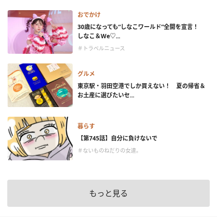
おでかけ
30歳になっても“しなこワールド”全開を宣言！
しなこ＆We♡...
＃トラベルニュース
グルメ
東京駅・羽田空港でしか買えない！ 夏の帰省＆
お土産に選びたいセ...
暮らす
【第745話】自分に負けないで
＃ないものねだりの女達。
もっと見る