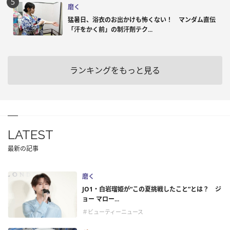
磨く
猛暑日、浴衣のお出かけも怖くない！ マンダム直伝
「汗をかく前」の制汗剤テク...
ランキングをもっと見る
LATEST
最新の記事
磨く
JO1・白岩瑠姫が“この夏挑戦したこと”とは？ ジ
ョー マロー...
＃ビューティーニュース