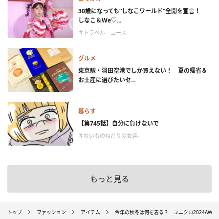
30歳になっても“しなこワールド”全開を宣言！
しなこ＆We♡...
＃トラベルニュース
グルメ
東京駅・羽田空港でしか買えない！ 夏の帰省＆
お土産に選びたいセ...
暮らす
【第745話】自分に負けないで
＃ないものねだりの女達。
もっと見る
トップ
ファッション
アイテム
今年の秋冬は何を着る？ ユニクロ2024AW