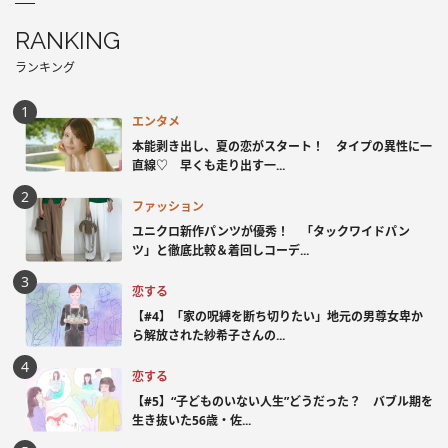
RANKING
ランキング
エンタメ
本能剥き出し、夏の恋がスタート！ タイプの異性に一
直線♡ 早くも走り出す一...
ファッション
ユニクロ新作パンツが優秀！ 「タックワイドパン
ツ」と徹底比較＆着回しコーデ...
恋する
【#4】「家の呪縛を断ち切りたい」地元の男尊女卑か
ら解放された紗希子さんの...
恋する
【#5】“子どものいない人生”どうだった？ バブル期を
生き抜いた56歳・佐...