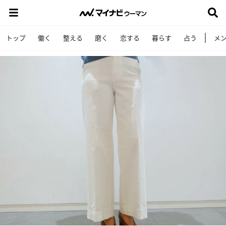
トップ
働く
整える
磨く
恋する
暮らす
占う
メ