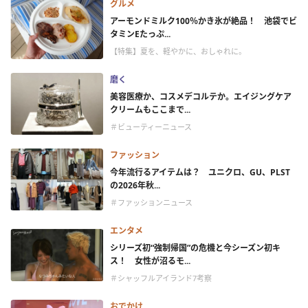
グルメ
アーモンドミルク100％かき氷が絶品！ 池袋でビ
タミンEたっぷ...
【特集】夏を、軽やかに、おしゃれに。
磨く
美容医療か、コスメデコルテか。エイジングケア
クリームもここまで...
＃ビューティーニュース
ファッション
今年流行るアイテムは？ ユニクロ、GU、PLST
の2026年秋...
＃ファッションニュース
エンタメ
シリーズ初“強制帰国”の危機と今シーズン初キ
ス！ 女性が沼るモ...
＃シャッフルアイランド7考察
おでかけ