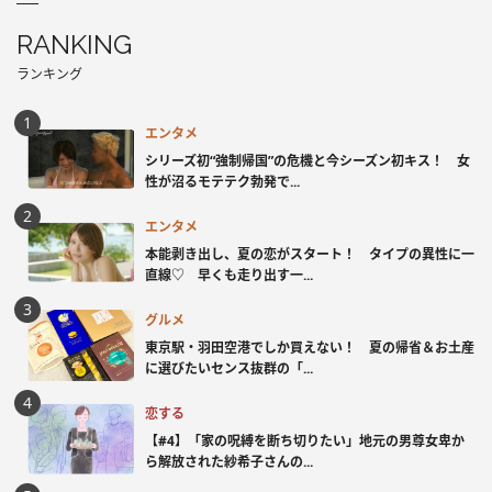
RANKING
ランキング
エンタメ
シリーズ初“強制帰国”の危機と今シーズン初キス！ 女
性が沼るモテテク勃発で...
エンタメ
本能剥き出し、夏の恋がスタート！ タイプの異性に一
直線♡ 早くも走り出す一...
グルメ
東京駅・羽田空港でしか買えない！ 夏の帰省＆お土産
に選びたいセンス抜群の「...
恋する
【#4】「家の呪縛を断ち切りたい」地元の男尊女卑か
ら解放された紗希子さんの...