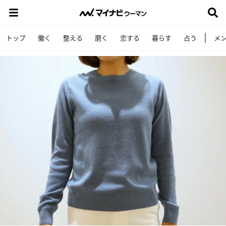
トップ
働く
整える
磨く
恋する
暮らす
占う
メ