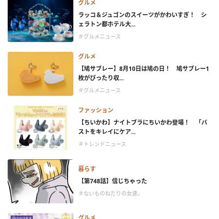
グルメ
ラッコ＆ジュゴンのスイーツがかわいすぎ！ シ
ェラトン都ホテル大...
＃グルメニュース
グルメ
【鳩サブレー】8月10日は鳩の日！ 鳩サブレー1
枚がぴったり収...
＃グルメニュース
ファッション
【ちいかわ】ナイトブラにちいかわ登場！ 「バ
ストをキレイにケア...
＃トレンドニュース
暮らす
【第748話】信じちゃった
＃ないものねだりの女達。
グルメ