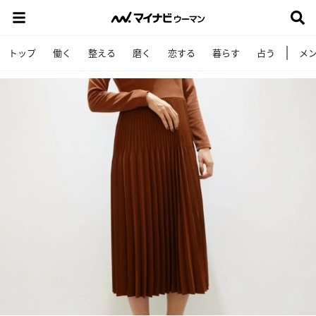
トップ
働く
整える
磨く
恋する
暮らす
占う
メ