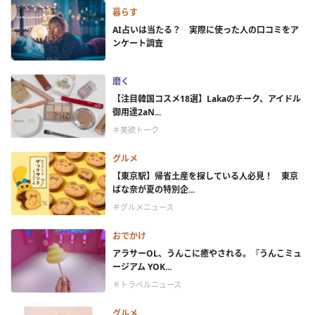
暮らす
AI占いは当たる？ 実際に使った人の口コミをア
ンケート調査
磨く
【注目韓国コスメ18選】Lakaのチーク、アイドル
御用達2aN...
＃美欲トーク
グルメ
【東京駅】帰省土産を探している人必見！ 東京
ばな奈が夏の特別企...
＃グルメニュース
おでかけ
アラサーOL、うんこに癒やされる。『うんこミュ
ージアム YOK...
＃トラベルニュース
グルメ