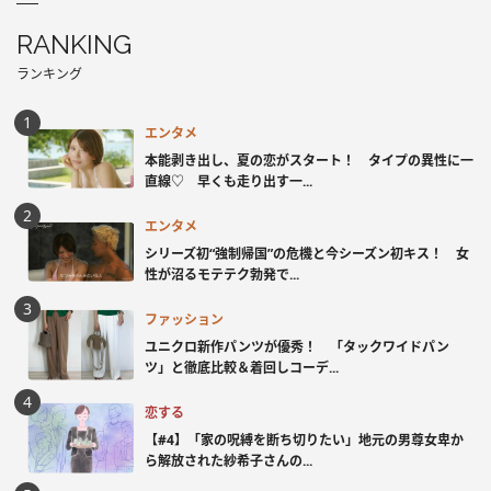
RANKING
ランキング
エンタメ
本能剥き出し、夏の恋がスタート！ タイプの異性に一
直線♡ 早くも走り出す一...
エンタメ
シリーズ初“強制帰国”の危機と今シーズン初キス！ 女
性が沼るモテテク勃発で...
ファッション
ユニクロ新作パンツが優秀！ 「タックワイドパン
ツ」と徹底比較＆着回しコーデ...
恋する
【#4】「家の呪縛を断ち切りたい」地元の男尊女卑か
ら解放された紗希子さんの...