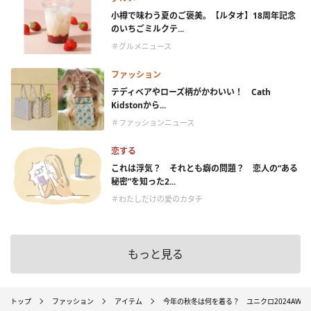
小樽で味わう夏のご褒美。【ルタオ】18周年記念
のいちごミルクテ...
＃グルメニュース
ファッション
テディベアやローズ柄がかわいい！ Cath
Kidstonから...
＃ファッションニュース
恋する
これは浮気？ それとも癖の問題？ 恋人の“ある
秘密”を知った2...
＃わたしだけの愛のカタチ
もっと見る
トップ
ファッション
アイテム
今年の秋冬は何を着る？ ユニクロ2024AW