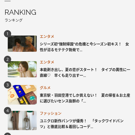
RANKING
ランキング
エンタメ
シリーズ初“強制帰国”の危機と今シーズン初キス！ 女
性が沼るモテテク勃発で...
エンタメ
本能剥き出し、夏の恋がスタート！ タイプの異性に一
直線♡ 早くも走り出す一...
グルメ
東京駅・羽田空港でしか買えない！ 夏の帰省＆お土産
に選びたいセンス抜群の「...
ファッション
ユニクロ新作パンツが優秀！ 「タックワイドパン
ツ」と徹底比較＆着回しコーデ...