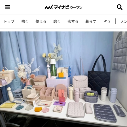
トップ
働く
整える
磨く
恋する
暮らす
占う
メ