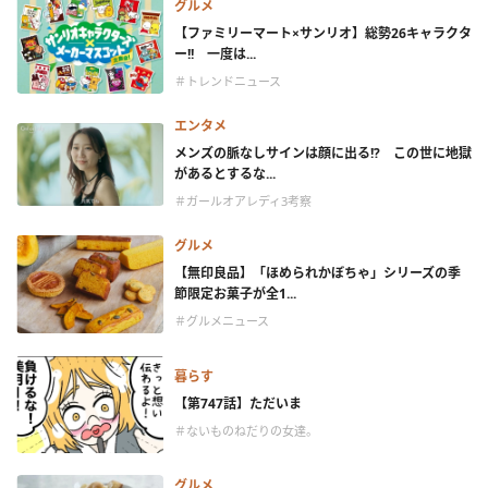
グルメ
【ファミリーマート×サンリオ】総勢26キャラクタ
ー!! 一度は...
＃トレンドニュース
エンタメ
メンズの脈なしサインは顔に出る!? この世に地獄
があるとするな...
＃ガールオアレディ3考察
グルメ
【無印良品】「ほめられかぼちゃ」シリーズの季
節限定お菓子が全1...
＃グルメニュース
暮らす
【第747話】ただいま
＃ないものねだりの女達。
グルメ