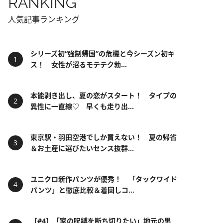
RANKING
人気記事ランキング
シリーズ初“強制帰国”の危機と今シーズン初キ
ス！ 女性が沼るモテテク勃...
本能剥き出し、夏の恋がスタート！ タイプの
異性に一直線♡ 早くも走り出...
東京駅・羽田空港でしか買えない！ 夏の帰省
＆お土産に選びたいセンス抜群...
ユニクロ新作パンツが優秀！ 「タックワイド
パンツ」と徹底比較＆着回しコ...
【#4】「家の呪縛を断ち切りたい」地元の男