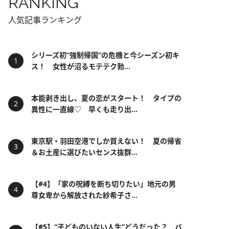
RANKING
人気記事ランキング
シリーズ初“強制帰国”の危機と今シーズン初キ
ス！ 女性が沼るモテテク勃...
本能剥き出し、夏の恋がスタート！ タイプの
異性に一直線♡ 早くも走り出...
東京駅・羽田空港でしか買えない！ 夏の帰省
＆お土産に選びたいセンス抜群...
【#4】「家の呪縛を断ち切りたい」地元の男
尊女卑から解放された紗希子さ...
【#5】“子どものいない人生”どうだった？ バ