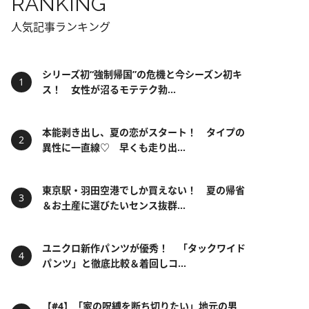
RANKING
人気記事ランキング
シリーズ初“強制帰国”の危機と今シーズン初キ
ス！ 女性が沼るモテテク勃...
本能剥き出し、夏の恋がスタート！ タイプの
異性に一直線♡ 早くも走り出...
東京駅・羽田空港でしか買えない！ 夏の帰省
＆お土産に選びたいセンス抜群...
ユニクロ新作パンツが優秀！ 「タックワイド
パンツ」と徹底比較＆着回しコ...
【#4】「家の呪縛を断ち切りたい」地元の男