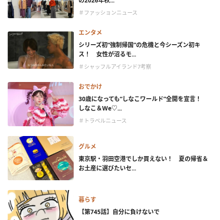
の2026年秋...
＃ファッションニュース
エンタメ
シリーズ初“強制帰国”の危機と今シーズン初キ
ス！ 女性が沼るモ...
＃シャッフルアイランド7考察
おでかけ
30歳になっても“しなこワールド”全開を宣言！
しなこ＆We♡...
＃トラベルニュース
グルメ
東京駅・羽田空港でしか買えない！ 夏の帰省＆
お土産に選びたいセ...
暮らす
【第745話】自分に負けないで