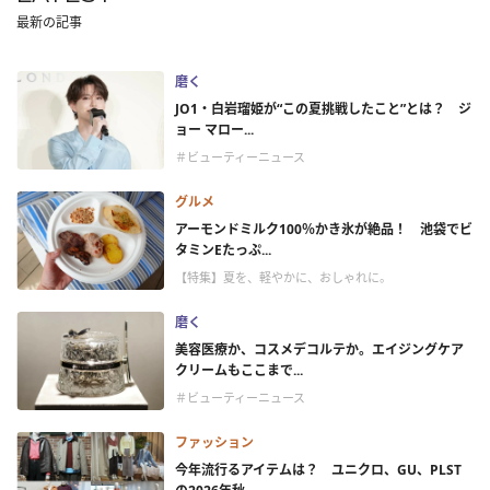
最新の記事
磨く
JO1・白岩瑠姫が“この夏挑戦したこと”とは？ ジ
ョー マロー...
＃ビューティーニュース
グルメ
アーモンドミルク100％かき氷が絶品！ 池袋でビ
タミンEたっぷ...
【特集】夏を、軽やかに、おしゃれに。
磨く
美容医療か、コスメデコルテか。エイジングケア
クリームもここまで...
＃ビューティーニュース
ファッション
今年流行るアイテムは？ ユニクロ、GU、PLST