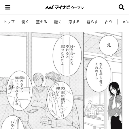
トップ
働く
整える
磨く
恋する
暮らす
占う
メ