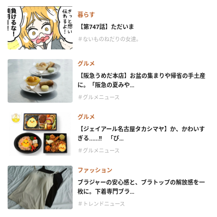
暮らす
【第747話】ただいま
＃ないものねだりの女達。
グルメ
【阪急うめだ本店】お盆の集まりや帰省の手土産
に。「阪急の夏みや...
＃グルメニュース
グルメ
【ジェイアール名古屋タカシマヤ】か、かわいす
ぎる……!! 「ぴ...
＃グルメニュース
ファッション
ブラジャーの安心感と、ブラトップの解放感を一
枚に。下着専門ブラ...
＃トレンドニュース