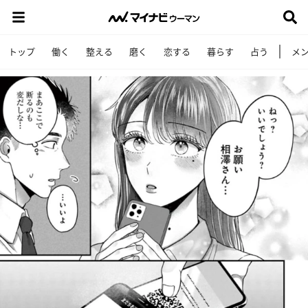
トップ
働く
整える
磨く
恋する
暮らす
占う
メ