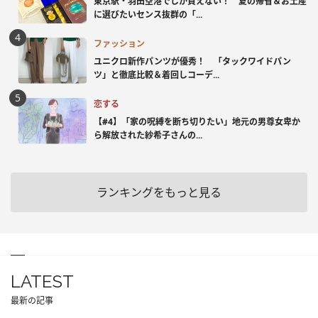
東京駅・羽田空港でしか買えない！ 夏の帰省＆お土産
に選びたいセンス抜群の「...
ファッション
ユニクロ新作パンツが優秀！ 「タックワイドパン
ツ」と徹底比較＆着回しコーデ...
恋する
【#4】「家の呪縛を断ち切りたい」地元の男尊女卑か
ら解放された紗希子さんの...
ランキングをもっと見る
LATEST
最新の記事