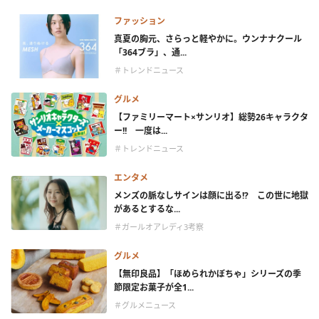
ファッション
真夏の胸元、さらっと軽やかに。ウンナナクール
「364ブラ」、通...
＃トレンドニュース
グルメ
【ファミリーマート×サンリオ】総勢26キャラクタ
ー!! 一度は...
＃トレンドニュース
エンタメ
メンズの脈なしサインは顔に出る!? この世に地獄
があるとするな...
＃ガールオアレディ3考察
グルメ
【無印良品】「ほめられかぼちゃ」シリーズの季
節限定お菓子が全1...
＃グルメニュース