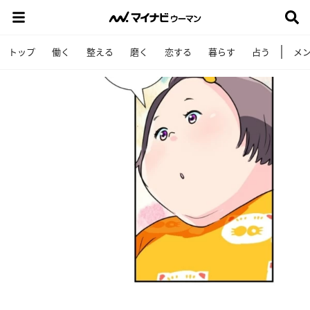
トップ
働く
整える
磨く
恋する
暮らす
占う
メ