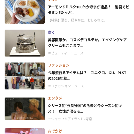
アーモンドミルク100％かき氷が絶品！ 池袋でビ
タミンEたっぷ...
【特集】夏を、軽やかに、おしゃれに。
磨く
美容医療か、コスメデコルテか。エイジングケア
クリームもここまで...
＃ビューティーニュース
ファッション
今年流行るアイテムは？ ユニクロ、GU、PLST
の2026年秋...
＃ファッションニュース
エンタメ
シリーズ初“強制帰国”の危機と今シーズン初キ
ス！ 女性が沼るモ...
＃シャッフルアイランド7考察
おでかけ