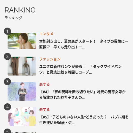
RANKING
ランキング
エンタメ
本能剥き出し、夏の恋がスタート！ タイプの異性に一
直線♡ 早くも走り出す一...
ファッション
ユニクロ新作パンツが優秀！ 「タックワイドパン
ツ」と徹底比較＆着回しコーデ...
恋する
【#4】「家の呪縛を断ち切りたい」地元の男尊女卑か
ら解放された紗希子さんの...
恋する
【#5】“子どものいない人生”どうだった？ バブル期を
生き抜いた56歳・佐...