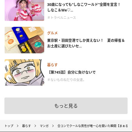
30歳になっても“しなこワールド”全開を宣言！
しなこ＆We♡...
＃トラベルニュース
グルメ
東京駅・羽田空港でしか買えない！ 夏の帰省＆
お土産に選びたいセ...
暮らす
【第745話】自分に負けないで
＃ないものねだりの女達。
もっと見る
トップ
暮らす
マンガ
合コンでクールな男性が唯一心を開いた瞬間【まぁるい