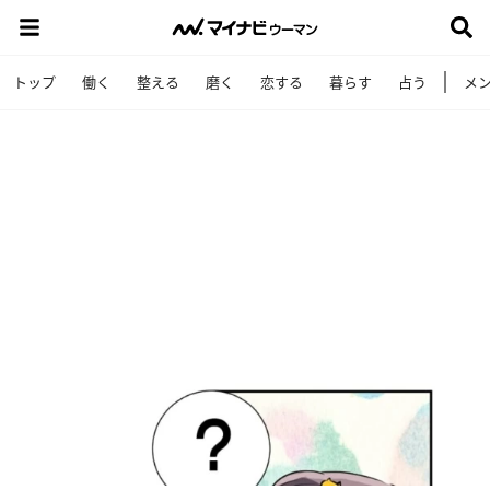
トップ
働く
整える
磨く
恋する
暮らす
占う
メ