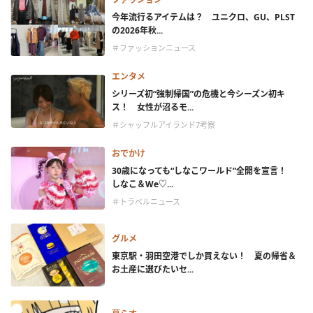
今年流行るアイテムは？ ユニクロ、GU、PLST
の2026年秋...
＃ファッションニュース
エンタメ
シリーズ初“強制帰国”の危機と今シーズン初キ
ス！ 女性が沼るモ...
＃シャッフルアイランド7考察
おでかけ
30歳になっても“しなこワールド”全開を宣言！
しなこ＆We♡...
＃トラベルニュース
グルメ
東京駅・羽田空港でしか買えない！ 夏の帰省＆
お土産に選びたいセ...