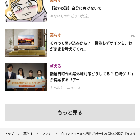
暮らす
【第745話】自分に負けないで
＃ないものねだりの女達。
暮らす
PR
それって思い込みかも？ 機能もデザインも、わ
がままを叶えてくれ...
整える
酷暑日時代の紫外線対策どうしてる？ 江崎グリコ
が提案する「アー...
＃ヘルシーニュース
もっと見る
トップ
暮らす
マンガ
合コンでクールな男性が唯一心を開いた瞬間【まぁるい