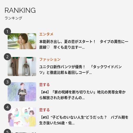
RANKING
ランキング
エンタメ
本能剥き出し、夏の恋がスタート！ タイプの異性に一
直線♡ 早くも走り出す一...
ファッション
ユニクロ新作パンツが優秀！ 「タックワイドパン
ツ」と徹底比較＆着回しコーデ...
恋する
【#4】「家の呪縛を断ち切りたい」地元の男尊女卑か
ら解放された紗希子さんの...
恋する
【#5】“子どものいない人生”どうだった？ バブル期を
生き抜いた56歳・佐...