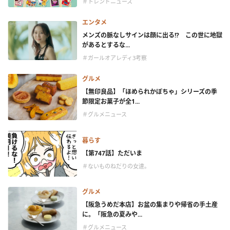
＃トレンドニュース
エンタメ
メンズの脈なしサインは顔に出る!? この世に地獄
があるとするな...
＃ガールオアレディ3考察
グルメ
【無印良品】「ほめられかぼちゃ」シリーズの季
節限定お菓子が全1...
＃グルメニュース
暮らす
【第747話】ただいま
＃ないものねだりの女達。
グルメ
【阪急うめだ本店】お盆の集まりや帰省の手土産
に。「阪急の夏みや...
＃グルメニュース