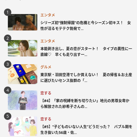
エンタメ
シリーズ初“強制帰国”の危機と今シーズン初キス！ 女
性が沼るモテテク勃発で...
エンタメ
本能剥き出し、夏の恋がスタート！ タイプの異性に一
直線♡ 早くも走り出す一...
グルメ
東京駅・羽田空港でしか買えない！ 夏の帰省＆お土産
に選びたいセンス抜群の「...
恋する
【#4】「家の呪縛を断ち切りたい」地元の男尊女卑か
ら解放された紗希子さんの...
恋する
【#5】“子どものいない人生”どうだった？ バブル期を
生き抜いた56歳・佐...