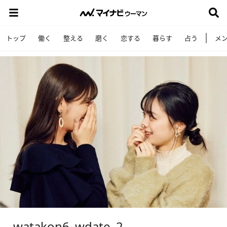
トップ
働く
整える
磨く
恋する
暮らす
占う
メ
_watakon6_wdate_2